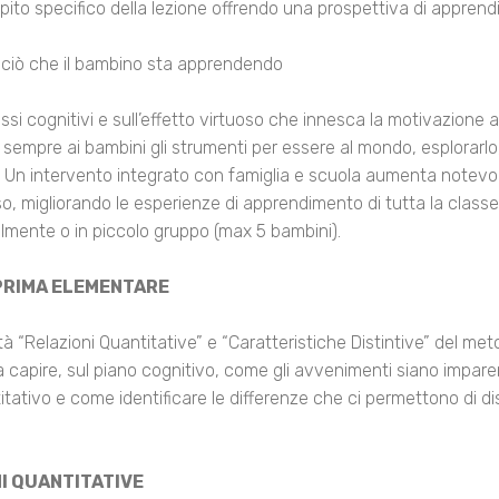
pito specifico della lezione offrendo una prospettiva di appren
 ciò che il bambino sta apprendendo
ssi cognitivi e sull’effetto virtuoso che innesca la motivazione
per sempre ai bambini gli strumenti per essere al mondo, esplorar
. Un intervento integrato con famiglia e scuola aumenta notevol
so, migliorando le esperienze di apprendimento di tutta la classe. 
lmente o in piccolo gruppo (max 5 bambini).
 PRIMA ELEMENTARE
à “Relazioni Quantitative” e “Caratteristiche Distintive” del meto
 capire, sul piano cognitivo, come gli avvenimenti siano imparent
itativo e come identificare le differenze che ci permettono di di
I QUANTITATIVE