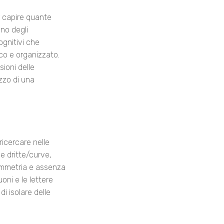
r capire quante
ono degli
ognitivi che
co e organizzato.
sioni delle
izzo di una
ricercare nelle
ee dritte/curve,
 simmetria e assenza
oni e le lettere
di isolare delle