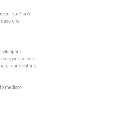
bini dai 3 ai 6
di base che
 sviluppare:
 a scoprire come e
nare, confrontare,
nto mediato