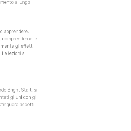
dimento a lungo
 ad apprendere,
lo, comprenderne le
mente gli effetti
Le lezioni si
do Bright Start, si
ati gli uni con gli
stinguere aspetti