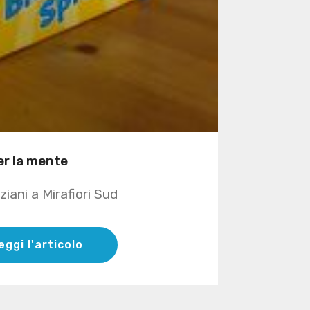
er la mente
iani a Mirafiori Sud
eggi l'articolo