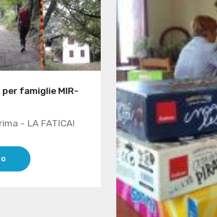
 per famiglie MIR-
prima - LA FATICA!
lo