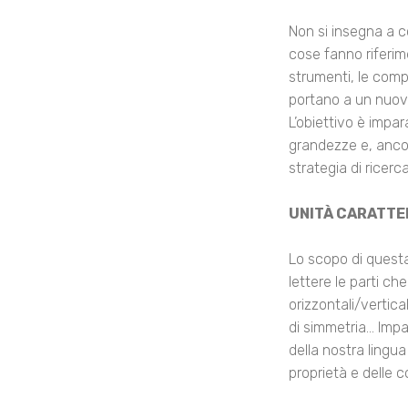
Non si insegna a 
cose fanno riferim
strumenti, le comp
portano a un nuovo
L’obiettivo è impar
grandezze e, ancora
strategia di ricerc
UNITÀ CARATTE
Lo scopo di questa 
lettere le parti ch
orizzontali/vertica
di simmetria... Imp
della nostra lingua 
proprietà e delle c