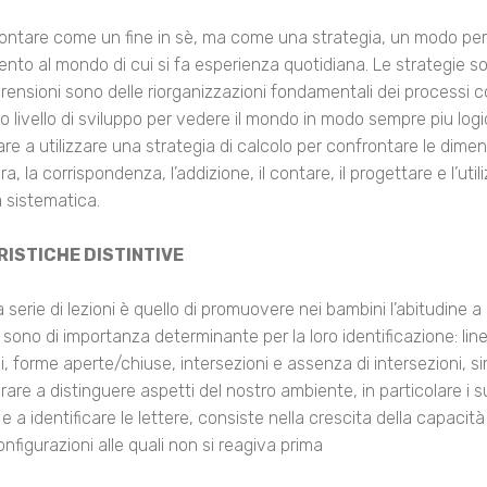
contare come un fine in sè, ma come una strategia, un modo pe
ento al mondo di cui si fa esperienza quotidiana. Le strategie s
rensioni sono delle riorganizzazioni fondamentali dei processi c
 livello di sviluppo per vedere il mondo in modo sempre piu logi
are a utilizzare una strategia di calcolo per confrontare le dimen
, la corrispondenza, l’addizione, il contare, il progettare e l’util
a sistematica.
RISTICHE DISTINTIVE
serie di lezioni è quello di promuovere nei bambini l’abitudine a 
e sono di importanza determinante per la loro identificazione: lin
li, forme aperte/chiuse, intersezioni e assenza di intersezioni,
arare a distinguere aspetti del nostro ambiente, in particolare i su
e a identificare le lettere, consiste nella crescita della capacità 
onfigurazioni alle quali non si reagiva prima