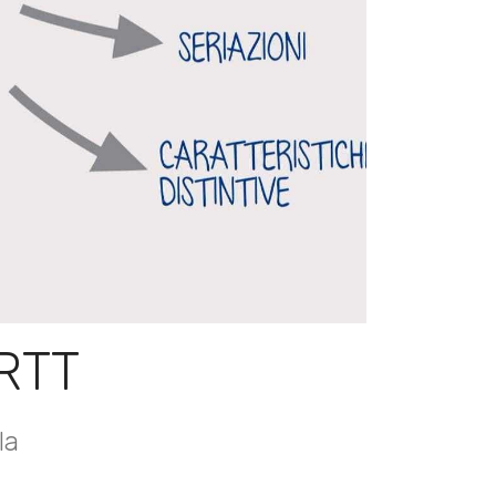
RTT
la